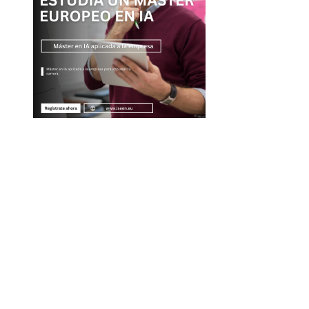
Entradas Recientes
Descubre los 10 animales con sentidos más
sorprendentes y agudos del planeta
Cómo Estocolmo sentó las bases para la
responsabilidad compartida en temas ambientales
Las 15 misiones espaciales que marcaron hitos en la
exploración del cosmos
La importancia de integrar diversidad en empleo y