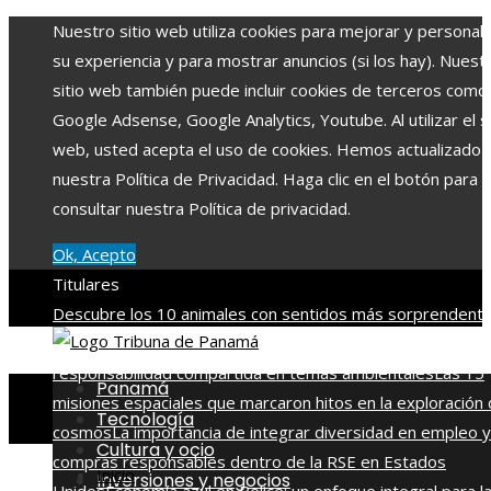
Nuestro sitio web utiliza cookies para mejorar y personali
su experiencia y para mostrar anuncios (si los hay). Nuest
sitio web también puede incluir cookies de terceros como
Google Adsense, Google Analytics, Youtube. Al utilizar el si
web, usted acepta el uso de cookies. Hemos actualizado
nuestra Política de Privacidad. Haga clic en el botón para
consultar nuestra Política de privacidad.
Ok, Acepto
Titulares
Descubre los 10 animales con sentidos más sorprendente
agudos del planeta
Cómo Estocolmo sentó las bases para 
responsabilidad compartida en temas ambientales
Las 15
Panamá
misiones espaciales que marcaron hitos en la exploración 
Tecnología
cosmos
La importancia de integrar diversidad en empleo y
Cultura y ocio
compras responsables dentro de la RSE en Estados
Inicio
Inversiones y negocios