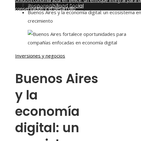
Unidos
Economía azul en Belice: un enfoque integral para l
Inversiones y negocios
Responsabilidad Social
conservación y el desarrollo
Buenos Aires y la economía digital: un ecosistema e
viernes, agosto 7
crecimiento
Inversiones y negocios
Buenos Aires
y la
economía
digital: un