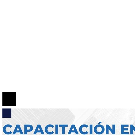
Tecnología
Cultura y ocio
Inversiones y negocios
Responsabilidad Social
Mapa Del Sitio
Quiénes somos
Políticas de Privacidad
Contacto
© 2026 Todos los derechos reservados.