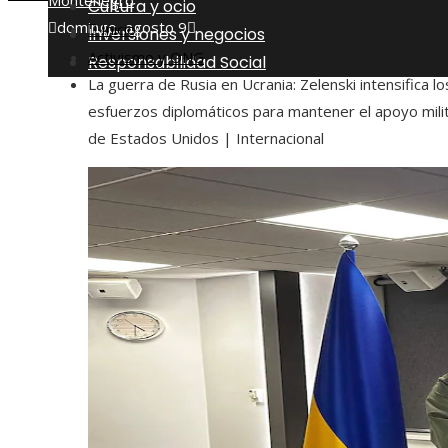
Montenegro
Cultura y ocio
domingo, agosto 9
Inicio
Inversiones y negocios
Activismo y ONG
Responsabilidad Social
La guerra de Rusia en Ucrania: Zelenski intensifica lo
esfuerzos diplomáticos para mantener el apoyo mili
de Estados Unidos | Internacional