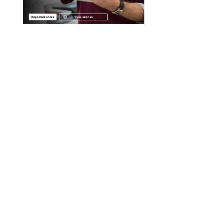
Entradas Recientes
Las adquisiciones corporativas más grandes y su va
récord
Alianza entre Disney y TikTok para impulsar conteni
con franquicias famosas
La naranja mecánica y su legado en la filosofía del ci
distópico
Descubre los 10 animales con sentidos más
sorprendentes y agudos del planeta
Categorías
Panamá