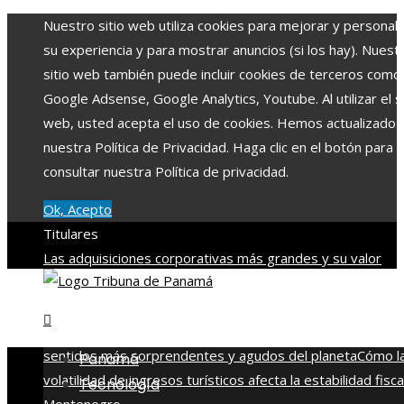
Nuestro sitio web utiliza cookies para mejorar y personali
su experiencia y para mostrar anuncios (si los hay). Nuest
sitio web también puede incluir cookies de terceros como
Google Adsense, Google Analytics, Youtube. Al utilizar el si
web, usted acepta el uso de cookies. Hemos actualizado
nuestra Política de Privacidad. Haga clic en el botón para
consultar nuestra Política de privacidad.
Ok, Acepto
Titulares
Las adquisiciones corporativas más grandes y su valor
récord
Alianza entre Disney y TikTok para impulsar conten
con franquicias famosas
La naranja mecánica y su legado en
filosofía del cine distópico
Descubre los 10 animales con
sentidos más sorprendentes y agudos del planeta
Cómo l
Panamá
volatilidad de ingresos turísticos afecta la estabilidad fisca
Tecnología