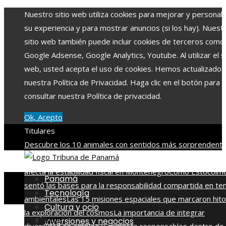
Nuestro sitio web utiliza cookies para mejorar y personali
su experiencia y para mostrar anuncios (si los hay). Nuest
sitio web también puede incluir cookies de terceros como
Google Adsense, Google Analytics, Youtube. Al utilizar el si
web, usted acepta el uso de cookies. Hemos actualizado
nuestra Política de Privacidad. Haga clic en el botón para
consultar nuestra Política de privacidad.
Ok, Acepto
Titulares
Descubre los 10 animales con sentidos más sorprendente
agudos del planeta
Cómo la volatilidad de ingresos turístic
afecta la estabilidad fiscal en Montenegro
Cómo Estocolm
Panamá
sentó las bases para la responsabilidad compartida en t
Tecnología
ambientales
Las 15 misiones espaciales que marcaron hit
Cultura y ocio
la exploración del cosmos
La importancia de integrar
Inicio
Inversiones y negocios