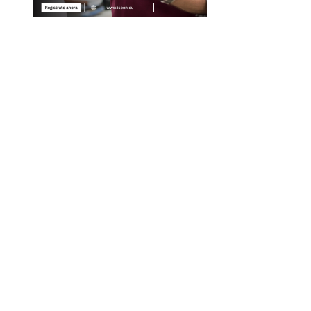
Entradas Recientes
Descubre los 10 animales con sentidos más
sorprendentes y agudos del planeta
Cómo la volatilidad de ingresos turísticos afecta la
estabilidad fiscal en Montenegro
Cómo Estocolmo sentó las bases para la
responsabilidad compartida en temas ambientales
Las 15 misiones espaciales que marcaron hitos en la
exploración del cosmos
Categorías
Panamá
Tecnología