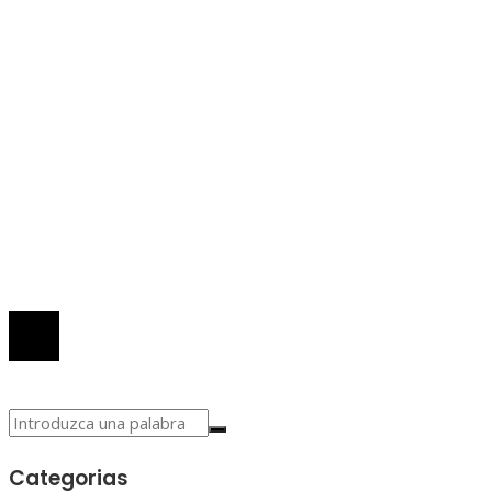
Cultura y ocio
Inversiones y negocios
Responsabilidad Social
Mapa Del Sitio
Quiénes somos
Políticas de Privacidad
Contacto
© 2026 Todos los derechos reservados.
Categorias