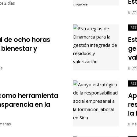
Es
e 2 días
Eth
RES
al de ocho horas
Es
bienestar y
ge
va
as
Eth
RES
 como herramienta
Ap
nsparencia en la
re
la
emanas
Ma