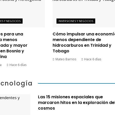
NES Y NEGOCIOS
INVERSIONES Y NEGOCIOS
es para una
Cómo impulsar una economí
a menos
menos dependiente de
ada y mayor
hidrocarburos en Trinidad y
 en Bosnia y
Tobago
ina
Mateo Barrios
Hace 6 días
ta
Hace 6 días
ecnología
Las 15 misiones espaciales que
marcaron hitos en la exploración de
cosmos