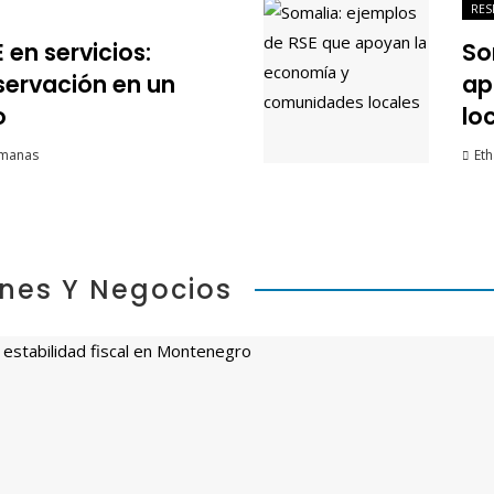
RES
 en servicios:
So
servación en un
ap
o
lo
emanas
Eth
ones Y Negocios