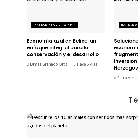
INVERSIONES Y NEGOCIOS
INVERSIO
Economía azul en Belice: un
Solucion
enfoque integral para la
economí
conservación y el desarrollo
fragment
inversión
Dimas Granado Ortiz
Hace 5 días
Herzegov
Paula Arrie
T