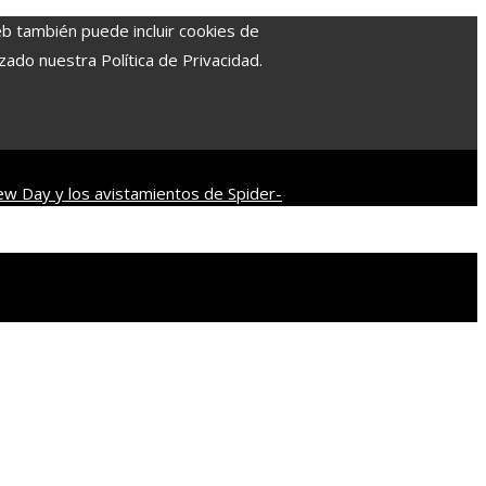
eb también puede incluir cookies de
zado nuestra Política de Privacidad.
ew Day y los avistamientos de Spider-
del cine distópico
Descubre los 10