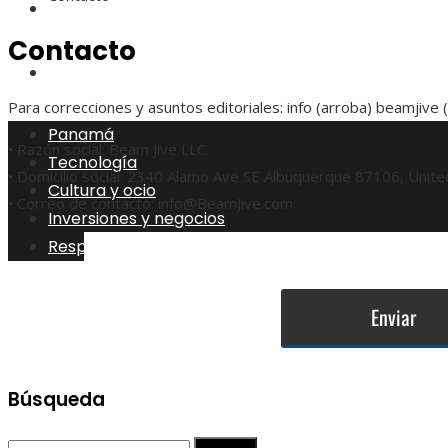
Inversiones y negocios
Contacto
Responsabilidad Social
Para correcciones y asuntos editoriales: info (arroba) beamjive (
Panamá
• Razón social: Beam Jive LLC.
Tecnología
• Domicilio social: 2340 Alamo Ave SE Albuquerque 87106, Unite
Cultura y ocio
• Correo de contacto: info@BeamJive.com
Inversiones y negocios
Responsabilidad Social
Búsqueda