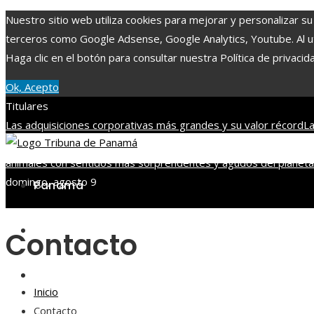
Nuestro sitio web utiliza cookies para mejorar y personalizar su
terceros como Google Adsense, Google Analytics, Youtube. Al uti
Haga clic en el botón para consultar nuestra Política de privacid
Ok, Acepto
Titulares
Las adquisiciones corporativas más grandes y su valor récord
La
Man
Alianza entre Disney y TikTok para impulsar contenido con 
animales con sentidos más sorprendentes y agudos del planeta
domingo, agosto 9
Panamá
Tecnología
Contacto
Cultura y ocio
Inicio
Contacto