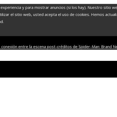
 experiencia y para mostrar anuncios (si los hay). Nuestro sitio w
lizar el sitio web, usted acepta el uso de cookies. Hemos actuali
ad.
 conexión entre la escena post-créditos de Spider-Man: Brand N
franquicias famosas
La naranja mecánica y su legado en la filosofía 