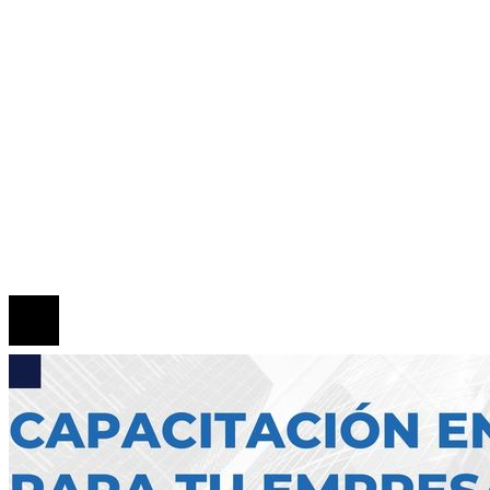
Cultura y ocio
Inversiones y negocios
Responsabilidad Social
Mapa Del Sitio
Quiénes somos
Políticas de Privacidad
Contacto
© 2026 Todos los derechos reservados.