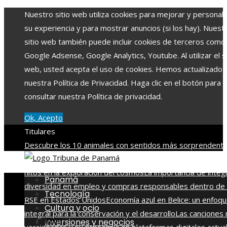
Nuestro sitio web utiliza cookies para mejorar y personali
su experiencia y para mostrar anuncios (si los hay). Nuest
sitio web también puede incluir cookies de terceros como
Google Adsense, Google Analytics, Youtube. Al utilizar el si
web, usted acepta el uso de cookies. Hemos actualizado
nuestra Política de Privacidad. Haga clic en el botón para
consultar nuestra Política de privacidad.
Ok, Acepto
Titulares
Descubre los 10 animales con sentidos más sorprendente
agudos del planeta
Las 15 misiones espaciales que marca
hitos en la exploración del cosmos
La importancia de integ
Panamá
diversidad en empleo y compras responsables dentro de 
Tecnología
RSE en Estados Unidos
Economía azul en Belice: un enfoq
Cultura y ocio
integral para la conservación y el desarrollo
Las canciones
Inicio
Inversiones y negocios