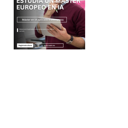
Entradas Recientes
Descubre los 10 animales con sentidos más
sorprendentes y agudos del planeta
Las 15 misiones espaciales que marcaron hitos en la
exploración del cosmos
La importancia de integrar diversidad en empleo y
compras responsables dentro de la RSE en Estados
Unidos