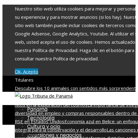
Nuestro sitio web utiliza cookies para mejorar y personali
su experiencia y para mostrar anuncios (si los hay). Nuest
sitio web también puede incluir cookies de terceros como
Google Adsense, Google Analytics, Youtube. Al utilizar el si
web, usted acepta el uso de cookies. Hemos actualizado
nuestra Política de Privacidad. Haga clic en el botón para
consultar nuestra Política de privacidad.
Ok, Acepto
Titulares
Descubre los 10 animales con sentidos más sorprendente
agudos del planeta
Las 15 misiones espaciales que marca
hitos en la exploración del cosmos
La importancia de integ
Panamá
diversidad en empleo y compras responsables dentro de 
Tecnología
RSE en Estados Unidos
Economía azul en Belice: un enfoq
Cultura y ocio
integral para la conservación y el desarrollo
Las canciones
Inicio
Inversiones y negocios