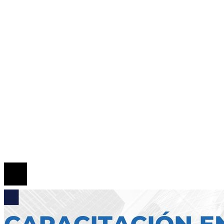
Panamá
Tecnología
Cultura y ocio
Inversiones y negocios
Responsabilidad Social
Mapa Del Sitio
Quiénes somos
Políticas de Privacidad
Contacto
© 2026 Todos los derechos reservados.