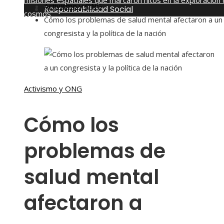
misiones espaciales que marcaron hitos en la exploración 
Activismo y ONG
Responsabilidad Social
cosmos
Cómo los problemas de salud mental afectaron a un
sábado, agosto 8
congresista y la política de la nación
Activismo y ONG
Cómo los
problemas de
salud mental
afectaron a