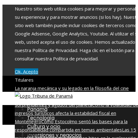
Nuestro sitio web utiliza cookies para mejorar y personali
su experiencia y para mostrar anuncios (si los hay). Nuest
sitio web también puede incluir cookies de terceros como
Google Adsense, Google Analytics, Youtube. Al utilizar el si
web, usted acepta el uso de cookies. Hemos actualizado
nuestra Política de Privacidad. Haga clic en el botón para
consultar nuestra Política de privacidad.
Ok, Acepto
Titulares
La naranja mecánica y su legado en la filosofía del cine
distópico
Descubre los 10 animales con sentidos más
sorprendentes y agudos del planeta
Cómo la volatilidad d
Panamá
ingresos turísticos afecta la estabilidad fiscal en
Tecnología
Montenegro
Cómo Estocolmo sentó las bases para la
Cultura y ocio
responsabilidad compartida en temas ambientales
Las 15
Inicio
Inversiones y negocios