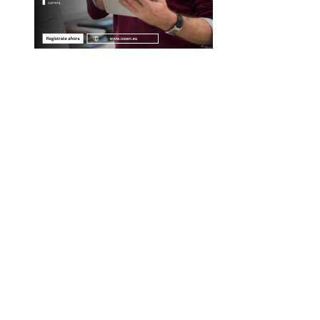
Entradas Recientes
La naranja mecánica y su legado en la filosofía del ci
distópico
Descubre los 10 animales con sentidos más
sorprendentes y agudos del planeta
Cómo la volatilidad de ingresos turísticos afecta la
estabilidad fiscal en Montenegro
Cómo Estocolmo sentó las bases para la
responsabilidad compartida en temas ambientales
Categorías