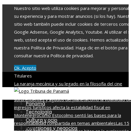
Nuestro sitio web utiliza cookies para mejorar y personali
su experiencia y para mostrar anuncios (si los hay). Nuest
sitio web también puede incluir cookies de terceros como
Google Adsense, Google Analytics, Youtube. Al utilizar el si
web, usted acepta el uso de cookies. Hemos actualizado
nuestra Política de Privacidad. Haga clic en el botón para
consultar nuestra Política de privacidad.
Ok, Acepto
Titulares
La naranja mecánica y su legado en la filosofía del cine
distópico
Descubre los 10 animales con sentidos más
sorprendentes y agudos del planeta
Cómo la volatilidad d
Panamá
ingresos turísticos afecta la estabilidad fiscal en
Tecnología
Montenegro
Cómo Estocolmo sentó las bases para la
Cultura y ocio
responsabilidad compartida en temas ambientales
Las 15
Inicio
Inversiones y negocios