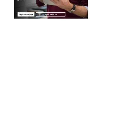
Entradas Recientes
La naranja mecánica y su legado en la filosofía del ci
distópico
Descubre los 10 animales con sentidos más
sorprendentes y agudos del planeta
Cómo la volatilidad de ingresos turísticos afecta la
estabilidad fiscal en Montenegro
Cómo Estocolmo sentó las bases para la
responsabilidad compartida en temas ambientales
Categorías