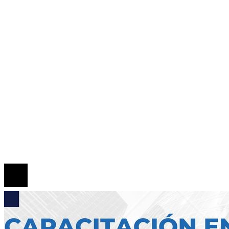
Panamá
Tecnología
Cultura y ocio
Inversiones y negocios
Responsabilidad Social
Mapa Del Sitio
Quiénes somos
Políticas de Privacidad
Contacto
© 2026 Todos los derechos reservados.