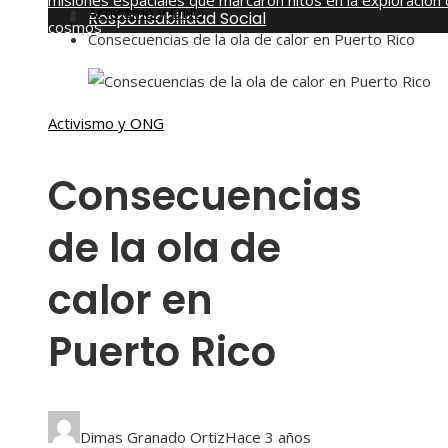
misiones espaciales que marcaron hitos en la exploración 
Activismo y ONG
Responsabilidad Social
cosmos
Consecuencias de la ola de calor en Puerto Rico
sábado, agosto 8
Activismo y ONG
Consecuencias
de la ola de
calor en
Puerto Rico
Dimas Granado Ortiz
Hace 3 años