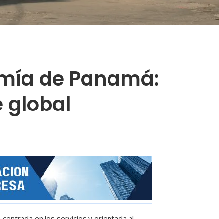
omía de Panamá:
e global
ntrada en los servicios y orientada al