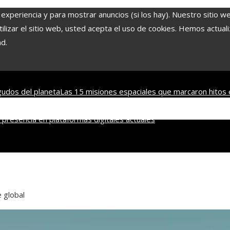
 experiencia y para mostrar anuncios (si los hay). Nuestro sitio w
lizar el sitio web, usted acepta el uso de cookies. Hemos actuali
ad.
udos del planeta
Las 15 misiones espaciales que marcaron hitos 
nsables dentro de la RSE en Estados Unidos
Economía azul en Beli
presencia en plataformas digitales actuales
 global