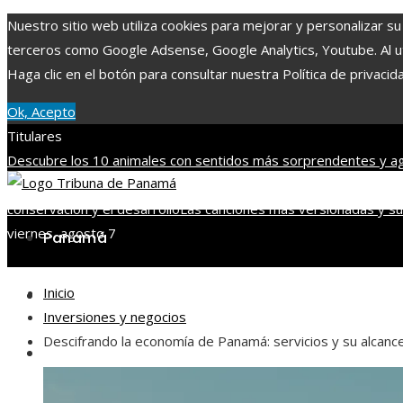
Nuestro sitio web utiliza cookies para mejorar y personalizar su
terceros como Google Adsense, Google Analytics, Youtube. Al uti
Haga clic en el botón para consultar nuestra Política de privacid
Ok, Acepto
Titulares
Descubre los 10 animales con sentidos más sorprendentes y ag
importancia de integrar diversidad en empleo y compras respo
conservación y el desarrollo
Las canciones más versionadas y su 
viernes, agosto 7
Panamá
Inicio
Tecnología
Inversiones y negocios
Descifrando la economía de Panamá: servicios y su alcance
Cultura y ocio