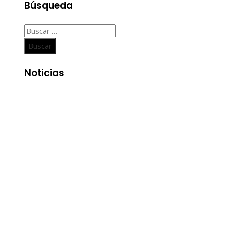
Búsqueda
Buscar:
Noticias
Entradas Recientes
Las 15 misiones espaciales que marcaron hitos en la
exploración del cosmos
La importancia de integrar diversidad en empleo y
compras responsables dentro de la RSE en Estados
Unidos
Economía azul en Belice: un enfoque integral para la