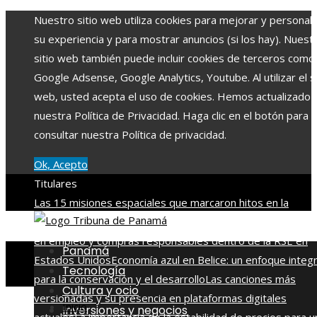
Nuestro sitio web utiliza cookies para mejorar y personali
su experiencia y para mostrar anuncios (si los hay). Nuest
sitio web también puede incluir cookies de terceros como
Google Adsense, Google Analytics, Youtube. Al utilizar el si
web, usted acepta el uso de cookies. Hemos actualizado
nuestra Política de Privacidad. Haga clic en el botón para
consultar nuestra Política de privacidad.
Ok, Acepto
Titulares
Las 15 misiones espaciales que marcaron hitos en la
exploración del cosmos
La importancia de integrar diversi
en empleo y compras responsables dentro de la RSE en
Panamá
Estados Unidos
Economía azul en Belice: un enfoque integr
Tecnología
para la conservación y el desarrollo
Las canciones más
Cultura y ocio
versionadas y su presencia en plataformas digitales
Inicio
Inversiones y negocios