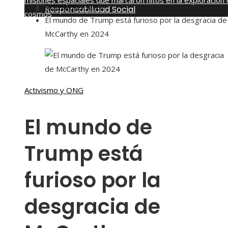
misiones espaciales que marcaron hitos en la exploración 
Activismo y ONG
Responsabilidad Social
cosmos
El mundo de Trump está furioso por la desgracia de
sábado, agosto 8
McCarthy en 2024
Activismo y ONG
El mundo de
Trump está
furioso por la
desgracia de