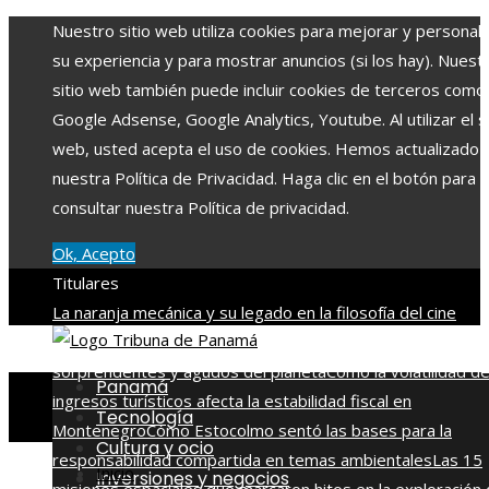
Nuestro sitio web utiliza cookies para mejorar y personali
su experiencia y para mostrar anuncios (si los hay). Nuest
sitio web también puede incluir cookies de terceros como
Google Adsense, Google Analytics, Youtube. Al utilizar el si
web, usted acepta el uso de cookies. Hemos actualizado
nuestra Política de Privacidad. Haga clic en el botón para
consultar nuestra Política de privacidad.
Ok, Acepto
Titulares
La naranja mecánica y su legado en la filosofía del cine
distópico
Descubre los 10 animales con sentidos más
sorprendentes y agudos del planeta
Cómo la volatilidad d
Panamá
ingresos turísticos afecta la estabilidad fiscal en
Tecnología
Montenegro
Cómo Estocolmo sentó las bases para la
Cultura y ocio
responsabilidad compartida en temas ambientales
Las 15
Inicio
Inversiones y negocios