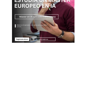
Entradas Recientes
La naranja mecánica y su legado en la filosofía del ci
distópico
Descubre los 10 animales con sentidos más
sorprendentes y agudos del planeta
Cómo la volatilidad de ingresos turísticos afecta la
estabilidad fiscal en Montenegro
Cómo Estocolmo sentó las bases para la