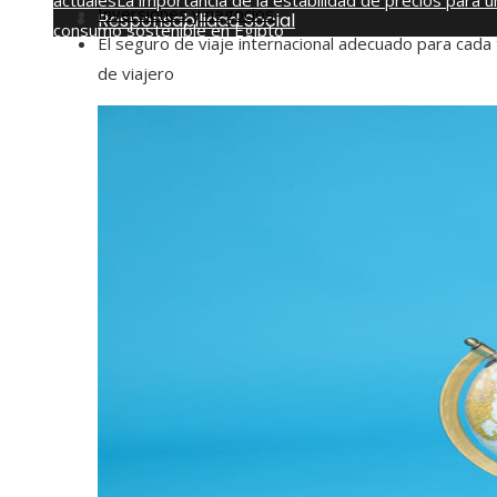
actuales
La importancia de la estabilidad de precios para u
Inversiones y negocios
Responsabilidad Social
consumo sostenible en Egipto
El seguro de viaje internacional adecuado para cada 
jueves, agosto 6
de viajero