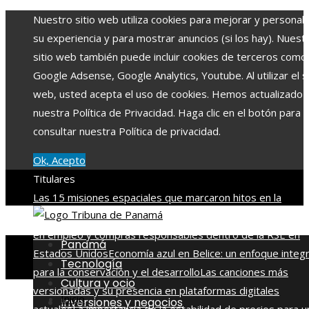
Nuestro sitio web utiliza cookies para mejorar y personali
su experiencia y para mostrar anuncios (si los hay). Nuest
sitio web también puede incluir cookies de terceros como
Google Adsense, Google Analytics, Youtube. Al utilizar el si
web, usted acepta el uso de cookies. Hemos actualizado
nuestra Política de Privacidad. Haga clic en el botón para
consultar nuestra Política de privacidad.
Ok, Acepto
Titulares
Las 15 misiones espaciales que marcaron hitos en la
exploración del cosmos
La importancia de integrar diversi
en empleo y compras responsables dentro de la RSE en
Panamá
Estados Unidos
Economía azul en Belice: un enfoque integr
Tecnología
para la conservación y el desarrollo
Las canciones más
Cultura y ocio
versionadas y su presencia en plataformas digitales
Inicio
Inversiones y negocios