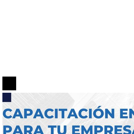
Inversiones y negocios
Responsabilidad Social
Mapa Del Sitio
Quiénes somos
Políticas de Privacidad
Contacto
© 2026 Todos los derechos reservados.