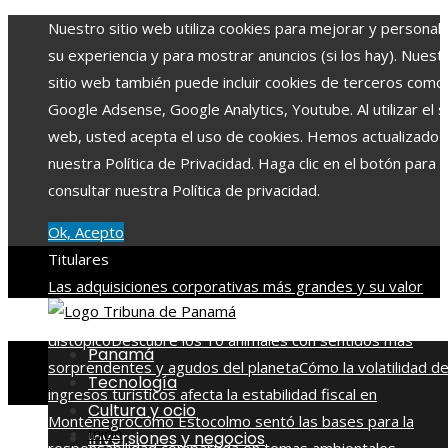
Nuestro sitio web utiliza cookies para mejorar y personali
su experiencia y para mostrar anuncios (si los hay). Nuest
sitio web también puede incluir cookies de terceros como
Google Adsense, Google Analytics, Youtube. Al utilizar el si
web, usted acepta el uso de cookies. Hemos actualizado
nuestra Política de Privacidad. Haga clic en el botón para
consultar nuestra Política de privacidad.
Ok, Acepto
Titulares
Las adquisiciones corporativas más grandes y su valor
récord
La naranja mecánica y su legado en la filosofía del c
distópico
Descubre los 10 animales con sentidos más
Panamá
sorprendentes y agudos del planeta
Cómo la volatilidad d
Tecnología
ingresos turísticos afecta la estabilidad fiscal en
Cultura y ocio
Montenegro
Cómo Estocolmo sentó las bases para la
Inicio
Inversiones y negocios