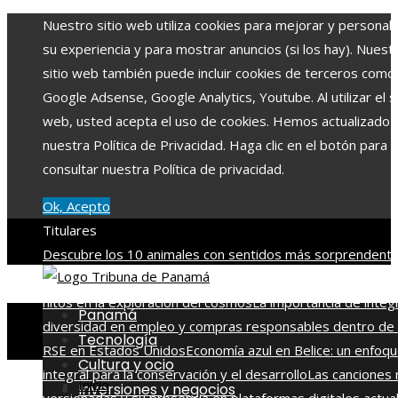
Nuestro sitio web utiliza cookies para mejorar y personali
su experiencia y para mostrar anuncios (si los hay). Nuest
sitio web también puede incluir cookies de terceros como
Google Adsense, Google Analytics, Youtube. Al utilizar el si
web, usted acepta el uso de cookies. Hemos actualizado
nuestra Política de Privacidad. Haga clic en el botón para
consultar nuestra Política de privacidad.
Ok, Acepto
Titulares
Descubre los 10 animales con sentidos más sorprendente
agudos del planeta
Las 15 misiones espaciales que marca
hitos en la exploración del cosmos
La importancia de integ
Panamá
diversidad en empleo y compras responsables dentro de 
Tecnología
RSE en Estados Unidos
Economía azul en Belice: un enfoq
Cultura y ocio
integral para la conservación y el desarrollo
Las canciones
Inicio
Inversiones y negocios