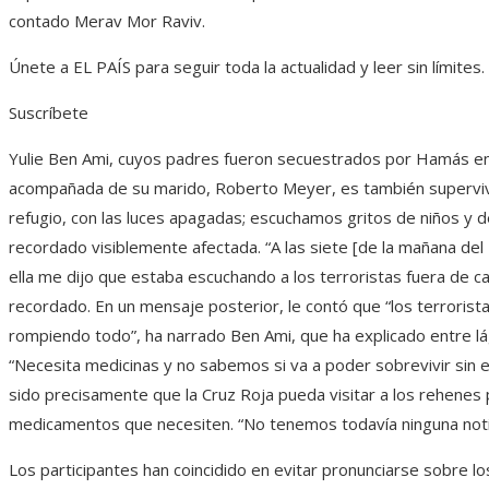
contado Merav Mor Raviv.
Únete a EL PAÍS para seguir toda la actualidad y leer sin límites.
Suscríbete
Yulie Ben Ami, cuyos padres fueron secuestrados por Hamás en e
acompañada de su marido, Roberto Meyer, es también superviv
refugio, con las luces apagadas; escuchamos gritos de niños y d
recordado visiblemente afectada. “A las siete [de la mañana del
ella me dijo que estaba escuchando a los terroristas fuera de c
recordado. En un mensaje posterior, le contó que “los terrorist
rompiendo todo”, ha narrado Ben Ami, que ha explicado entre l
“Necesita medicinas y no sabemos si va a poder sobrevivir sin ell
sido precisamente que la Cruz Roja pueda visitar a los rehenes p
medicamentos que necesiten. “No tenemos todavía ninguna notic
Los participantes han coincidido en evitar pronunciarse sobre los