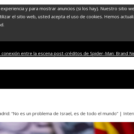
 experiencia y para mostrar anuncios (si los hay). Nuestro sitio w
lizar el sitio web, usted acepta el uso de cookies. Hemos actuali
ad.
 conexión entre la escena post-créditos de Spider-Man: Brand N
franquicias famosas
La naranja mecánica y su legado en la filosofía 
id: “No es un problema de Israel, es de todo el mundo” | Inter