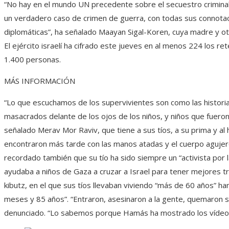
“No hay en el mundo UN precedente sobre el secuestro criminal 
un verdadero caso de crimen de guerra, con todas sus connotacio
diplomáticas”, ha señalado Maayan Sigal-Koren, cuya madre y ot
El ejército israelí ha cifrado este jueves en al menos 224 los 
1.400 personas.
MÁS INFORMACIÓN
“Lo que escuchamos de los supervivientes son como las histori
masacrados delante de los ojos de los niños, y niños que fuero
señalado Merav Mor Raviv, que tiene a sus tíos, a su prima y al h
encontraron más tarde con las manos atadas y el cuerpo agujer
recordado también que su tío ha sido siempre un “activista por l
ayudaba a niños de Gaza a cruzar a Israel para tener mejores tr
kibutz, en el que sus tíos llevaban viviendo “más de 60 años” 
meses y 85 años”. “Entraron, asesinaron a la gente, quemaron su
denunciado. “Lo sabemos porque Hamás ha mostrado los vídeos