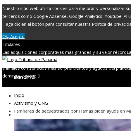
Nuestro sitio web utiliza cookies para mejorar y personalizar su
terceros como Google Adsense, Google Analytics, Youtube. Al uti
Haga clic en el botón para consultar nuestra Política de privacid
Ok, Acepto
Titulares
Las adquisiciones corporativas más grandes y su valor récord
La
Man
Alianza entre Disney y TikTok para impulsar contenido con 
animales con sentidos más sorprendentes y agudos del planeta
domingo, agosto 9
Panamá
Inicio
Tecnología
Activismo y ONG
Familiares de secuestrados por Hamás piden ayuda en Madr
Cultura y ocio