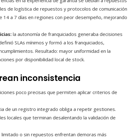
rencias en la experiencia de garantía se debían a repuestos
es de logística de repuestos y protocolos de comunicación
de 14 a 7 días en regiones con peor desempeño, mejorando
cias:
la autonomía de franquiciados generaba decisiones
finió SLAs mínimos y formó a los franquiciados,
incumplimientos. Resultado: mayor uniformidad en la
ciones por disponibilidad local de stock.
ean inconsistencia
ciones poco precisas que permiten aplicar criterios de
ia de un registro integrado obliga a repetir gestiones.
es locales que terminan desalentando la validación de
l limitado o sin repuestos enfrentan demoras más