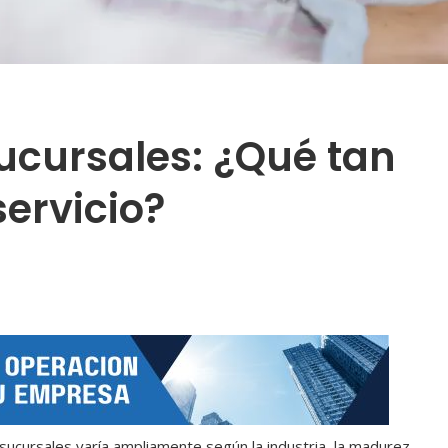
ucursales: ¿Qué tan
servicio?
 sucursales varía ampliamente según la industria, la madurez