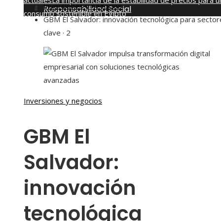
actuales
La importancia de la estabilidad de precios para u
Inversiones y negocios
Responsabilidad Social
consumo sostenible en Egipto
GBM El Salvador: innovación tecnológica para sector
jueves, agosto 6
clave · 2
Inversiones y negocios
GBM El
Salvador:
innovación
tecnológica