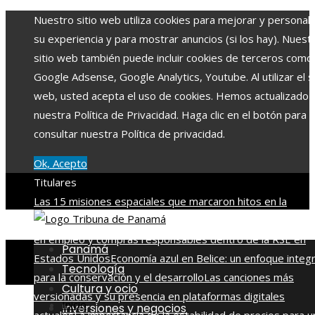
Nuestro sitio web utiliza cookies para mejorar y personali
su experiencia y para mostrar anuncios (si los hay). Nuest
sitio web también puede incluir cookies de terceros como
Google Adsense, Google Analytics, Youtube. Al utilizar el si
web, usted acepta el uso de cookies. Hemos actualizado
nuestra Política de Privacidad. Haga clic en el botón para
consultar nuestra Política de privacidad.
Ok, Acepto
Titulares
Las 15 misiones espaciales que marcaron hitos en la
exploración del cosmos
La importancia de integrar diversi
en empleo y compras responsables dentro de la RSE en
Panamá
Estados Unidos
Economía azul en Belice: un enfoque integr
Tecnología
para la conservación y el desarrollo
Las canciones más
Cultura y ocio
versionadas y su presencia en plataformas digitales
Inicio
Inversiones y negocios