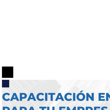
Cultura y ocio
Inversiones y negocios
Responsabilidad Social
Mapa Del Sitio
Quiénes somos
Políticas de Privacidad
Contacto
© 2026 Todos los derechos reservados.