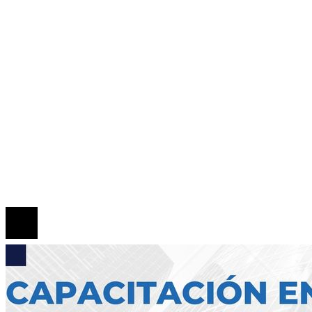
Tecnología
Cultura y ocio
Inversiones y negocios
Responsabilidad Social
Mapa Del Sitio
Quiénes somos
Políticas de Privacidad
Contacto
© 2026 Todos los derechos reservados.