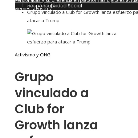
versionadas y su presencia en plataformas digitales actua
Activismo y ONG
Responsabilidad Social
viernes, agosto 7
Grupo vinculado a Club for Growth lanza esfuerzo p
atacar a Trump
Activismo y ONG
Grupo
vinculado a
Club for
Growth lanza