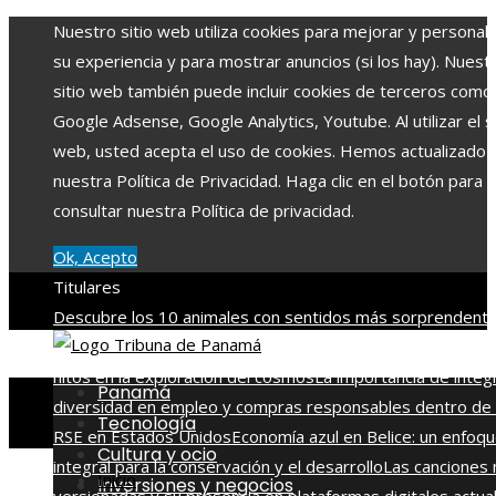
Nuestro sitio web utiliza cookies para mejorar y personali
su experiencia y para mostrar anuncios (si los hay). Nuest
sitio web también puede incluir cookies de terceros como
Google Adsense, Google Analytics, Youtube. Al utilizar el si
web, usted acepta el uso de cookies. Hemos actualizado
nuestra Política de Privacidad. Haga clic en el botón para
consultar nuestra Política de privacidad.
Ok, Acepto
Titulares
Descubre los 10 animales con sentidos más sorprendente
agudos del planeta
Las 15 misiones espaciales que marca
hitos en la exploración del cosmos
La importancia de integ
Panamá
diversidad en empleo y compras responsables dentro de 
Tecnología
RSE en Estados Unidos
Economía azul en Belice: un enfoq
Cultura y ocio
integral para la conservación y el desarrollo
Las canciones
Inicio
Inversiones y negocios