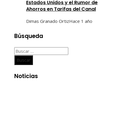
Estados Unidos y el Rumor de
Ahorros en Tarifas del Canal
Dimas Granado Ortiz
Hace 1 año
Búsqueda
Buscar:
Noticias
Entradas Recientes
Las adquisiciones corporativas más grandes y su va
récord