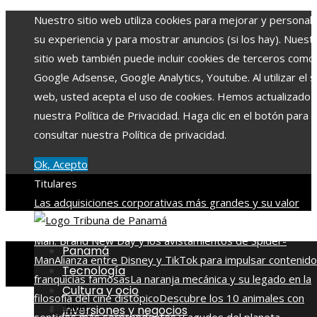
Nuestro sitio web utiliza cookies para mejorar y personali
su experiencia y para mostrar anuncios (si los hay). Nuest
sitio web también puede incluir cookies de terceros como
Google Adsense, Google Analytics, Youtube. Al utilizar el si
web, usted acepta el uso de cookies. Hemos actualizado
nuestra Política de Privacidad. Haga clic en el botón para
consultar nuestra Política de privacidad.
Ok, Acepto
Titulares
Las adquisiciones corporativas más grandes y su valor
récord
La conexión entre la escena post-créditos de Spide
Man: Brand New Day y los avistamientos de Spider-
Panamá
Man
Alianza entre Disney y TikTok para impulsar contenido
Tecnología
franquicias famosas
La naranja mecánica y su legado en la
Cultura y ocio
filosofía del cine distópico
Descubre los 10 animales con
Inicio
Inversiones y negocios