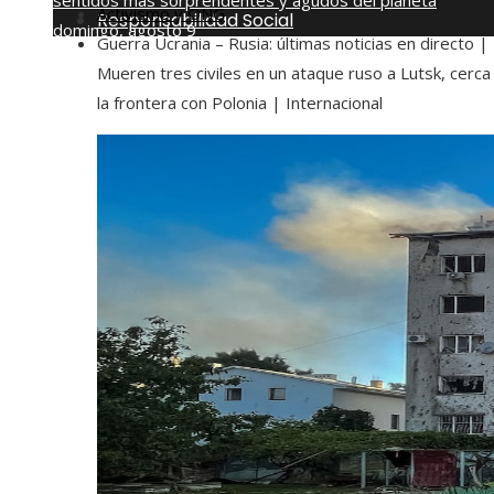
sentidos más sorprendentes y agudos del planeta
Activismo y ONG
Responsabilidad Social
domingo, agosto 9
Guerra Ucrania – Rusia: últimas noticias en directo |
Mueren tres civiles en un ataque ruso a Lutsk, cerca
la frontera con Polonia | Internacional