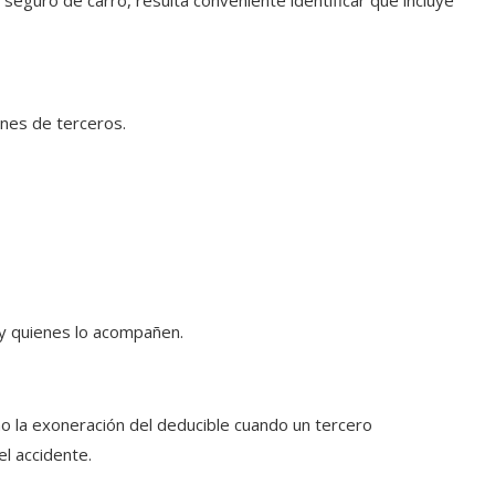
eguro de carro, resulta conveniente identificar qué incluye
enes de terceros.
y quienes lo acompañen.
o la exoneración del deducible cuando un tercero
el accidente.