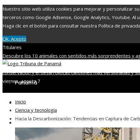
Nuestro sitio web utiliza cookies para mejorar y personalizar su
terceros como Google Adsense, Google Analytics, Youtube. Al uti
Haga clic en el botón para consultar nuestra Política de privacid
Ok, Acepto
Titulares
Descubre los 10 animales con sentidos más sorprendentes y ag
importancia de integrar diversidad en empleo y compras respo
conservación y el desarrollo
Las canciones más versionadas y su 
viernes, agosto 7
Panamá
Inicio
Tecnología
Ciencia y tecnología
Hacia la Descarbonización: Tendencias en Captura de Carb
Cultura y ocio