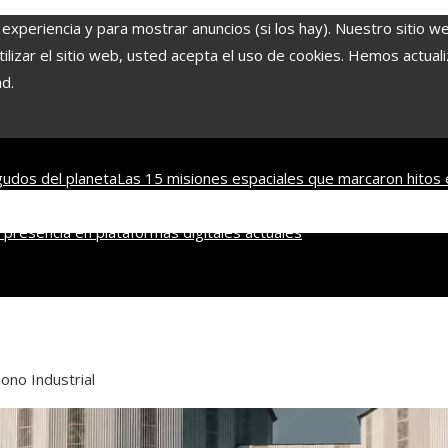
 experiencia y para mostrar anuncios (si los hay). Nuestro sitio w
lizar el sitio web, usted acepta el uso de cookies. Hemos actuali
ad.
udos del planeta
Las 15 misiones espaciales que marcaron hitos 
nsables dentro de la RSE en Estados Unidos
Economía azul en Beli
presencia en plataformas digitales actuales
ono Industrial