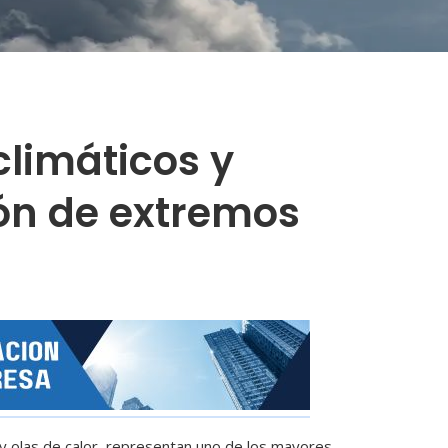
limáticos y
ión de extremos
y olas de calor, representan uno de los mayores