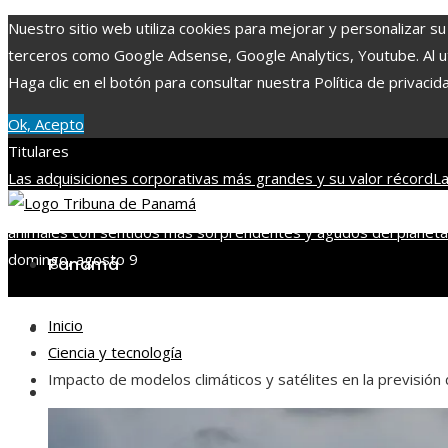
Nuestro sitio web utiliza cookies para mejorar y personalizar su
terceros como Google Adsense, Google Analytics, Youtube. Al uti
Haga clic en el botón para consultar nuestra Política de privacid
Ok, Acepto
Titulares
Las adquisiciones corporativas más grandes y su valor récord
La
Man
Alianza entre Disney y TikTok para impulsar contenido con 
animales con sentidos más sorprendentes y agudos del planeta
domingo, agosto 9
Panamá
Inicio
Tecnología
Ciencia y tecnología
Impacto de modelos climáticos y satélites en la previsió
Cultura y ocio