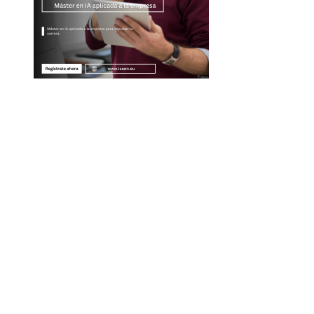
Entradas Recientes
Descubre los 10 animales con sentidos más
sorprendentes y agudos del planeta
Las 15 misiones espaciales que marcaron hitos en la
exploración del cosmos
La importancia de integrar diversidad en empleo y
compras responsables dentro de la RSE en Estados
Unidos
Economía azul en Belice: un enfoque integral para la
conservación y el desarrollo