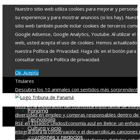
Nuestro sitio web utiliza cookies para mejorar y personali
su experiencia y para mostrar anuncios (si los hay). Nuest
sitio web también puede incluir cookies de terceros como
Google Adsense, Google Analytics, Youtube. Al utilizar el si
web, usted acepta el uso de cookies. Hemos actualizado
nuestra Política de Privacidad. Haga clic en el botón para
consultar nuestra Política de privacidad.
Ok, Acepto
Titulares
Descubre los 10 animales con sentidos más sorprendente
agudos del planeta
Las 15 misiones espaciales que marca
hitos en la exploración del cosmos
La importancia de integ
Panamá
diversidad en empleo y compras responsables dentro de 
Tecnología
RSE en Estados Unidos
Economía azul en Belice: un enfoq
Cultura y ocio
integral para la conservación y el desarrollo
Las canciones
Inicio
Inversiones y negocios