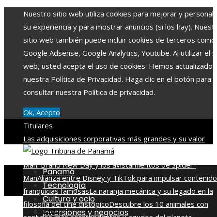
Nuestro sitio web utiliza cookies para mejorar y personali
su experiencia y para mostrar anuncios (si los hay). Nuest
sitio web también puede incluir cookies de terceros como
Google Adsense, Google Analytics, Youtube. Al utilizar el si
web, usted acepta el uso de cookies. Hemos actualizado
nuestra Política de Privacidad. Haga clic en el botón para
consultar nuestra Política de privacidad.
Ok, Acepto
Titulares
Las adquisiciones corporativas más grandes y su valor
récord
La conexión entre la escena post-créditos de Spide
Man: Brand New Day y los avistamientos de Spider-
Panamá
Man
Alianza entre Disney y TikTok para impulsar contenido
Tecnología
franquicias famosas
La naranja mecánica y su legado en la
Cultura y ocio
filosofía del cine distópico
Descubre los 10 animales con
Inicio
Inversiones y negocios