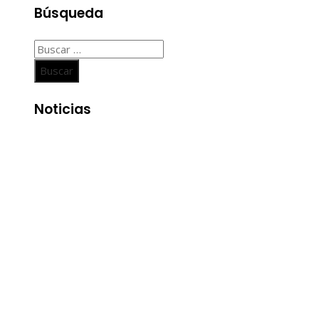
Búsqueda
Buscar:
Noticias
Entradas Recientes
Descubre los 10 animales con sentidos más
sorprendentes y agudos del planeta
Las 15 misiones espaciales que marcaron hitos en la
exploración del cosmos
La importancia de integrar diversidad en empleo y
compras responsables dentro de la RSE en Estados