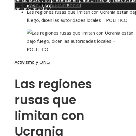
versionadas y su presencia en plataformas digitales actua
Activismo y ONG
Responsabilidad Social
viernes, agosto 7
Las regiones rusas que limitan con Ucrania están ba
fuego, dicen las autoridades locales – POLITICO
Activismo y ONG
Las regiones
rusas que
limitan con
Ucrania