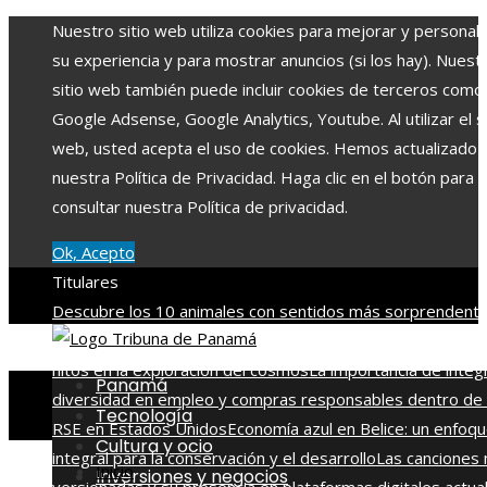
Nuestro sitio web utiliza cookies para mejorar y personali
su experiencia y para mostrar anuncios (si los hay). Nuest
sitio web también puede incluir cookies de terceros como
Google Adsense, Google Analytics, Youtube. Al utilizar el si
web, usted acepta el uso de cookies. Hemos actualizado
nuestra Política de Privacidad. Haga clic en el botón para
consultar nuestra Política de privacidad.
Ok, Acepto
Titulares
Descubre los 10 animales con sentidos más sorprendente
agudos del planeta
Las 15 misiones espaciales que marca
hitos en la exploración del cosmos
La importancia de integ
Panamá
diversidad en empleo y compras responsables dentro de 
Tecnología
RSE en Estados Unidos
Economía azul en Belice: un enfoq
Cultura y ocio
integral para la conservación y el desarrollo
Las canciones
Inicio
Inversiones y negocios