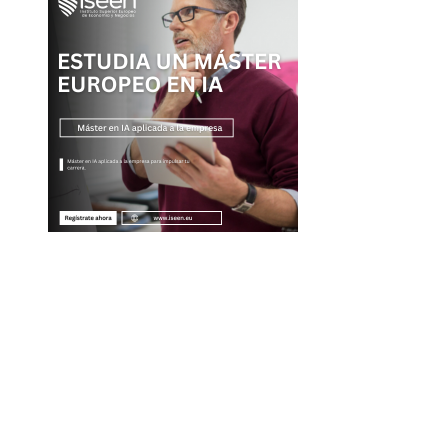
Entradas Recientes
La naranja mecánica y su legado en la filosofía del ci
distópico
Descubre los 10 animales con sentidos más
sorprendentes y agudos del planeta
Cómo la volatilidad de ingresos turísticos afecta la