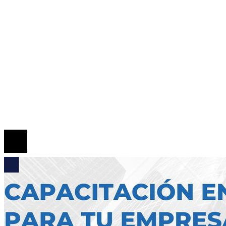
Inversiones y negocios
Responsabilidad Social
Mapa Del Sitio
Quiénes somos
Políticas de Privacidad
Contacto
© 2026 Todos los derechos reservados.