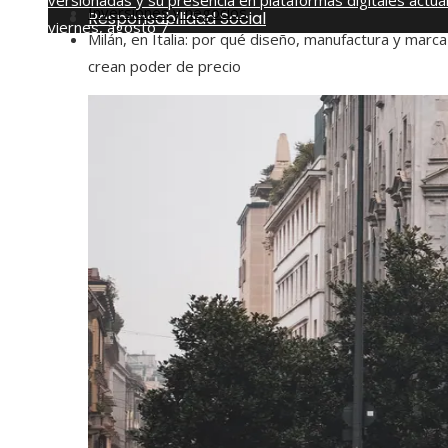
versionadas y su presencia en plataformas digitales actua
Inversiones y negocios
Responsabilidad Social
viernes, agosto 7
Milán, en Italia: por qué diseño, manufactura y marca
crean poder de precio