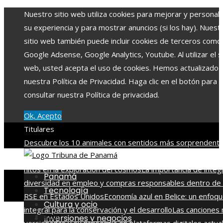
Nuestro sitio web utiliza cookies para mejorar y personali
su experiencia y para mostrar anuncios (si los hay). Nuest
sitio web también puede incluir cookies de terceros como
Google Adsense, Google Analytics, Youtube. Al utilizar el si
web, usted acepta el uso de cookies. Hemos actualizado
nuestra Política de Privacidad. Haga clic en el botón para
consultar nuestra Política de privacidad.
Ok, Acepto
Titulares
Descubre los 10 animales con sentidos más sorprendente
agudos del planeta
Las 15 misiones espaciales que marca
hitos en la exploración del cosmos
La importancia de integ
Panamá
diversidad en empleo y compras responsables dentro de 
Tecnología
RSE en Estados Unidos
Economía azul en Belice: un enfoq
Cultura y ocio
integral para la conservación y el desarrollo
Las canciones
Inicio
Inversiones y negocios