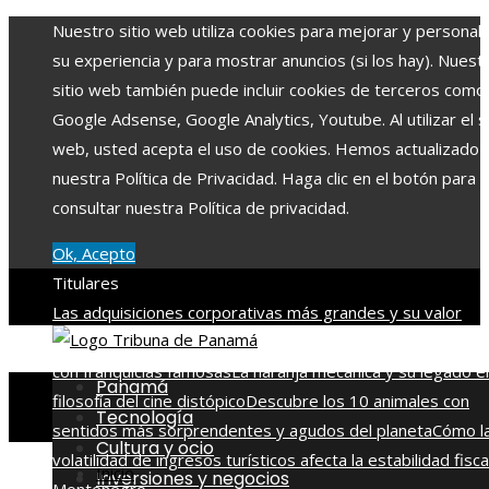
Nuestro sitio web utiliza cookies para mejorar y personali
su experiencia y para mostrar anuncios (si los hay). Nuest
sitio web también puede incluir cookies de terceros como
Google Adsense, Google Analytics, Youtube. Al utilizar el si
web, usted acepta el uso de cookies. Hemos actualizado
nuestra Política de Privacidad. Haga clic en el botón para
consultar nuestra Política de privacidad.
Ok, Acepto
Titulares
Las adquisiciones corporativas más grandes y su valor
récord
Alianza entre Disney y TikTok para impulsar conten
con franquicias famosas
La naranja mecánica y su legado en
Panamá
filosofía del cine distópico
Descubre los 10 animales con
Tecnología
sentidos más sorprendentes y agudos del planeta
Cómo l
Cultura y ocio
volatilidad de ingresos turísticos afecta la estabilidad fisca
Inicio
Inversiones y negocios