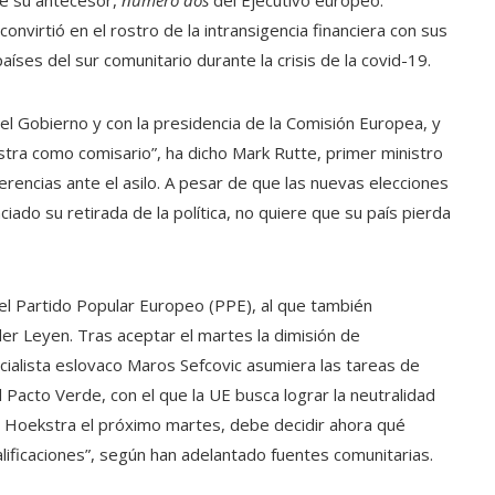
ue su antecesor,
número dos
del Ejecutivo europeo.
onvirtió en el rostro de la intransigencia financiera con sus
 países del sur comunitario durante la crisis de la covid-19.
l Gobierno y con la presidencia de la Comisión Europea, y
tra como comisario”, ha dicho Mark Rutte, primer ministro
erencias ante el asilo. A pesar de que las nuevas elecciones
ado su retirada de la política, no quiere que su país pierda
el Partido Popular Europeo (PPE), al que también
er Leyen. Tras aceptar el martes la dimisión de
ialista eslovaco Maros Sefcovic asumiera las tareas de
Pacto Verde, con el que la UE busca lograr la neutralidad
a Hoekstra el próximo martes, debe decidir ahora qué
lificaciones”, según han adelantado fuentes comunitarias.