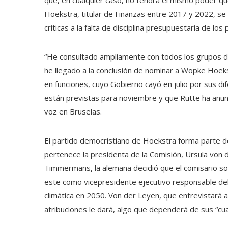
que, en cualquier caso, no tendrá el mismo poder q
Hoekstra, titular de Finanzas entre 2017 y 2022, se c
críticas a la falta de disciplina presupuestaria de los
“He consultado ampliamente con todos los grupos de
he llegado a la conclusión de nominar a Wopke Hoeks
en funciones, cuyo Gobierno cayó en julio por sus dif
están previstas para noviembre y que Rutte ha anunci
voz en Bruselas.
El partido democristiano de Hoekstra forma parte d
pertenece la presidenta de la Comisión, Ursula von d
Timmermans, la alemana decidió que el comisario soc
este como vicepresidente ejecutivo responsable del 
climática en 2050. Von der Leyen, que entrevistará 
atribuciones le dará, algo que dependerá de sus “cua