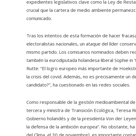
expedientes legislativos clave como la Ley de Resta
crucial que la cartera de medio ambiente permanezca
comunicado.
Tras los intentos de esta formación de hacer frac
electoralistas nacionales, un ataque del líder cons
mismo partido. Los comisarios nominados deben reci
también la eurodiputada holandesa liberal Sophie in ‘
Rutte: “El logro europeo más importante de Hoekstra
la crisis del covid. Además, no es precisamente un 
candidato?”, ha cuestionado en las redes sociales.
Como responsable de la gestión medioambiental de l
tercera y ministra de Transición Ecológica, Teresa R
Gobierno holandés y de la presidenta Von der Leyen,
la defensa de la ambición europea”. No obstante, h
del Clima, el 30 de noviembre], es importante conta