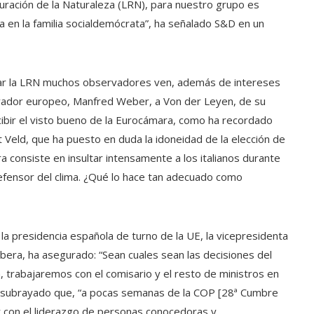
uración de la Naturaleza (LRN), para nuestro grupo es
 en la familia socialdemócrata”, ha señalado S&D en un
asar la LRN muchos observadores ven, además de intereses
ervador europeo, Manfred Weber, a Von der Leyen, de su
bir el visto bueno de la Eurocámara, como ha recordado
t Veld, que ha puesto en duda la idoneidad de la elección de
 consiste en insultar intensamente a los italianos durante
defensor del clima. ¿Qué lo hace tan adecuado como
a presidencia española de turno de la UE, la vicepresidenta
ibera, ha asegurado: “Sean cuales sean las decisiones del
 trabajaremos con el comisario y el resto de ministros en
a subrayado que, “a pocas semanas de la COP [28ª Cumbre
r con el liderazgo de personas conocedoras y