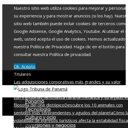
Nuestro sitio web utiliza cookies para mejorar y personali
su experiencia y para mostrar anuncios (si los hay). Nuest
sitio web también puede incluir cookies de terceros como
Google Adsense, Google Analytics, Youtube. Al utilizar el si
web, usted acepta el uso de cookies. Hemos actualizado
nuestra Política de Privacidad. Haga clic en el botón para
consultar nuestra Política de privacidad.
Ok, Acepto
Titulares
Las adquisiciones corporativas más grandes y su valor
récord
Alianza entre Disney y TikTok para impulsar conten
con franquicias famosas
La naranja mecánica y su legado en
Panamá
filosofía del cine distópico
Descubre los 10 animales con
Tecnología
sentidos más sorprendentes y agudos del planeta
Cómo l
Cultura y ocio
volatilidad de ingresos turísticos afecta la estabilidad fisca
Inicio
Inversiones y negocios