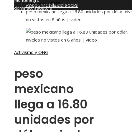
Montenegro
Activismo y ONG
Responsabilidad Social
domingo, agosto 9
peso mexicano llega a 16.80 unidades por dólar, niv
no vistos en 8 años | video
Activismo y ONG
peso
mexicano
llega a 16.80
unidades por