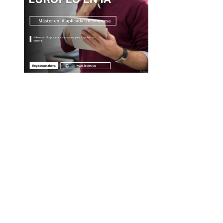
Entradas Recientes
Las adquisiciones corporativas más grandes y su va
récord
Alianza entre Disney y TikTok para impulsar conteni
con franquicias famosas
La naranja mecánica y su legado en la filosofía del ci
distópico
Descubre los 10 animales con sentidos más
sorprendentes y agudos del planeta