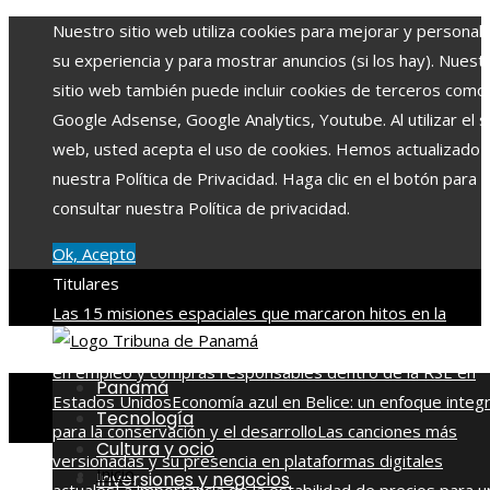
Nuestro sitio web utiliza cookies para mejorar y personali
su experiencia y para mostrar anuncios (si los hay). Nuest
sitio web también puede incluir cookies de terceros como
Google Adsense, Google Analytics, Youtube. Al utilizar el si
web, usted acepta el uso de cookies. Hemos actualizado
nuestra Política de Privacidad. Haga clic en el botón para
consultar nuestra Política de privacidad.
Ok, Acepto
Titulares
Las 15 misiones espaciales que marcaron hitos en la
exploración del cosmos
La importancia de integrar diversi
en empleo y compras responsables dentro de la RSE en
Panamá
Estados Unidos
Economía azul en Belice: un enfoque integr
Tecnología
para la conservación y el desarrollo
Las canciones más
Cultura y ocio
versionadas y su presencia en plataformas digitales
Inicio
Inversiones y negocios