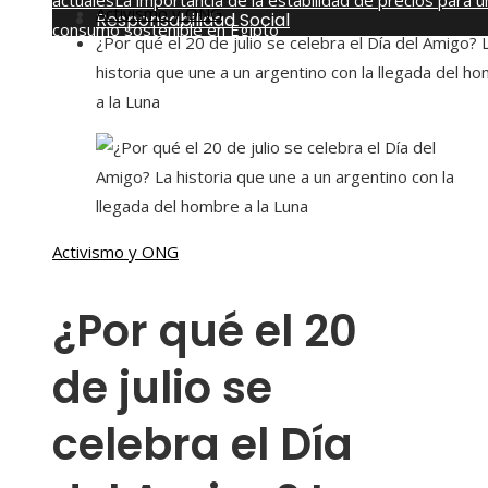
actuales
La importancia de la estabilidad de precios para u
Activismo y ONG
Responsabilidad Social
consumo sostenible en Egipto
¿Por qué el 20 de julio se celebra el Día del Amigo? 
jueves, agosto 6
historia que une a un argentino con la llegada del h
a la Luna
Activismo y ONG
¿Por qué el 20
de julio se
celebra el Día