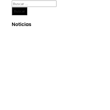
Buscar:
Noticias
Entradas Recientes
Las 15 misiones espaciales que marcaron hitos en la
exploración del cosmos
La importancia de integrar diversidad en empleo y
compras responsables dentro de la RSE en Estados
Unidos
Economía azul en Belice: un enfoque integral para la
conservación y el desarrollo
Las canciones más versionadas y su presencia en