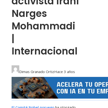
activista iraní
Narges
Mohammadi
|
Internacional
Dimas Granado Ortiz
Hace 3 años
El Comité Nobel noruego
ha otorgado