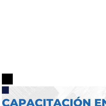
Tecnología
Cultura y ocio
Inversiones y negocios
Responsabilidad Social
Mapa Del Sitio
Quiénes somos
Políticas de Privacidad
Contacto
© 2026 Todos los derechos reservados.