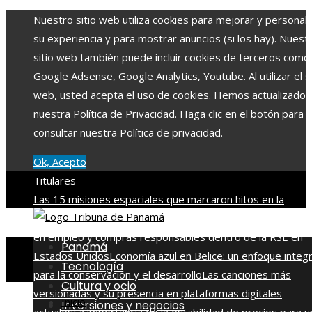
Nuestro sitio web utiliza cookies para mejorar y personali
su experiencia y para mostrar anuncios (si los hay). Nuest
sitio web también puede incluir cookies de terceros como
Google Adsense, Google Analytics, Youtube. Al utilizar el si
web, usted acepta el uso de cookies. Hemos actualizado
nuestra Política de Privacidad. Haga clic en el botón para
consultar nuestra Política de privacidad.
Ok, Acepto
Titulares
Las 15 misiones espaciales que marcaron hitos en la
exploración del cosmos
La importancia de integrar diversi
en empleo y compras responsables dentro de la RSE en
Panamá
Estados Unidos
Economía azul en Belice: un enfoque integr
Tecnología
para la conservación y el desarrollo
Las canciones más
Cultura y ocio
versionadas y su presencia en plataformas digitales
Inicio
Inversiones y negocios