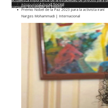
actuales
La importancia de la estabilidad de precios para u
Activismo y ONG
Responsabilidad Social
consumo sostenible en Egipto
Premio Nobel de la Paz 2023 para la activista iraní
jueves, agosto 6
Narges Mohammadi | Internacional