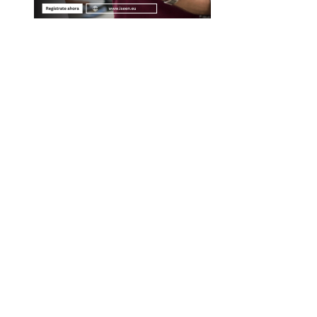
Entradas Recientes
Las 15 misiones espaciales que marcaron hitos en la
exploración del cosmos
La importancia de integrar diversidad en empleo y
compras responsables dentro de la RSE en Estados
Unidos
Economía azul en Belice: un enfoque integral para la
conservación y el desarrollo
Las canciones más versionadas y su presencia en
plataformas digitales actuales
Categorías
Panamá