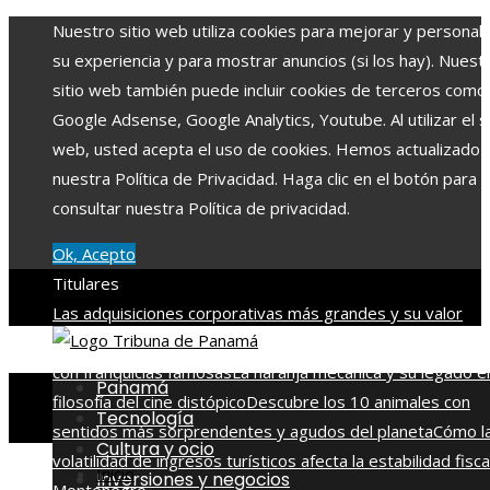
Nuestro sitio web utiliza cookies para mejorar y personali
su experiencia y para mostrar anuncios (si los hay). Nuest
sitio web también puede incluir cookies de terceros como
Google Adsense, Google Analytics, Youtube. Al utilizar el si
web, usted acepta el uso de cookies. Hemos actualizado
nuestra Política de Privacidad. Haga clic en el botón para
consultar nuestra Política de privacidad.
Ok, Acepto
Titulares
Las adquisiciones corporativas más grandes y su valor
récord
Alianza entre Disney y TikTok para impulsar conten
con franquicias famosas
La naranja mecánica y su legado en
Panamá
filosofía del cine distópico
Descubre los 10 animales con
Tecnología
sentidos más sorprendentes y agudos del planeta
Cómo l
Cultura y ocio
volatilidad de ingresos turísticos afecta la estabilidad fisca
Inicio
Inversiones y negocios