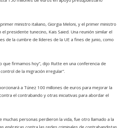
asta 150 millones de euros en apoyo presupuestario”
rimer ministro italiano, Giorgia Meloni, y el primer ministro
l presidente tunecino, Kais Saied. Una reunión similar el
es de la cumbre de líderes de la UE a fines de junio, como
o que firmamos hoy”, dijo Rutte en una conferencia de
ontrol de la migración irregular”.
porcionará a Túnez 100 millones de euros para mejorar la
ntra el contrabando y otras iniciativas para abordar el
e muchas personas perdieron la vida, fue otro llamado a la
s enérgicas contra las redes criminales de contrabandistas