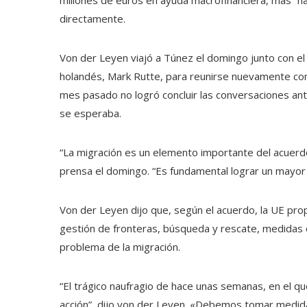
millones de euros en ayuda macrofinanciera, más “h
directamente.
Von der Leyen viajó a Túnez el domingo junto con el p
holandés, Mark Rutte, para reunirse nuevamente con e
mes pasado no logró concluir las conversaciones ant
se esperaba.
“La migración es un elemento importante del acuerd
prensa el domingo. “Es fundamental lograr un mayor c
Von der Leyen dijo que, según el acuerdo, la UE pro
gestión de fronteras, búsqueda y rescate, medidas co
problema de la migración.
“El trágico naufragio de hace unas semanas, en el qu
acción”, dijo von der Leyen. «Debemos tomar medida