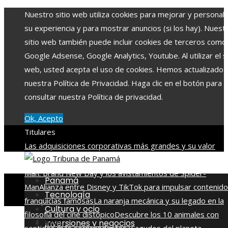
Nuestro sitio web utiliza cookies para mejorar y personali
su experiencia y para mostrar anuncios (si los hay). Nuest
sitio web también puede incluir cookies de terceros como
Google Adsense, Google Analytics, Youtube. Al utilizar el si
web, usted acepta el uso de cookies. Hemos actualizado
nuestra Política de Privacidad. Haga clic en el botón para
consultar nuestra Política de privacidad.
Ok, Acepto
Titulares
Las adquisiciones corporativas más grandes y su valor
récord
La conexión entre la escena post-créditos de Spide
Man: Brand New Day y los avistamientos de Spider-
Panamá
Man
Alianza entre Disney y TikTok para impulsar contenido
Tecnología
franquicias famosas
La naranja mecánica y su legado en la
Cultura y ocio
filosofía del cine distópico
Descubre los 10 animales con
Inicio
Inversiones y negocios