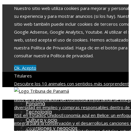
Nuestro sitio web utiliza cookies para mejorar y personali
su experiencia y para mostrar anuncios (si los hay). Nuest
sitio web también puede incluir cookies de terceros como
Google Adsense, Google Analytics, Youtube. Al utilizar el si
web, usted acepta el uso de cookies. Hemos actualizado
nuestra Política de Privacidad. Haga clic en el botón para
consultar nuestra Política de privacidad.
Ok, Acepto
Titulares
Descubre los 10 animales con sentidos más sorprendente
agudos del planeta
Las 15 misiones espaciales que marca
hitos en la exploración del cosmos
La importancia de integ
Panamá
diversidad en empleo y compras responsables dentro de 
Tecnología
RSE en Estados Unidos
Economía azul en Belice: un enfoq
Cultura y ocio
integral para la conservación y el desarrollo
Las canciones
Inicio
Inversiones y negocios