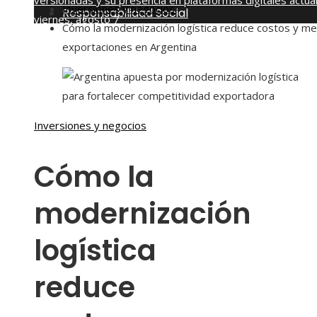
versionadas y su presencia en plataformas digitales actua
Inversiones y negocios
Responsabilidad Social
viernes, agosto 7
Cómo la modernización logística reduce costos y me
exportaciones en Argentina
Inversiones y negocios
Cómo la
modernización
logística
reduce