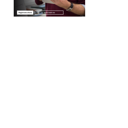
Entradas Recientes
Descubre los 10 animales con sentidos más
sorprendentes y agudos del planeta
Las 15 misiones espaciales que marcaron hitos en la
exploración del cosmos
La importancia de integrar diversidad en empleo y
compras responsables dentro de la RSE en Estados
Unidos
Economía azul en Belice: un enfoque integral para la
conservación y el desarrollo
Categorías