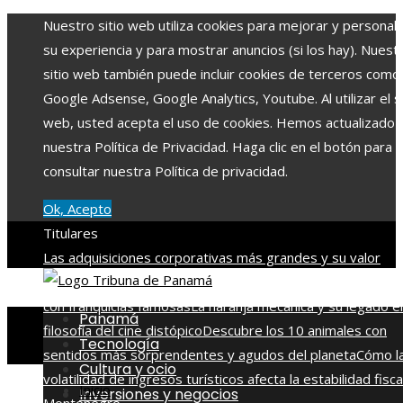
Nuestro sitio web utiliza cookies para mejorar y personali
su experiencia y para mostrar anuncios (si los hay). Nuest
sitio web también puede incluir cookies de terceros como
Google Adsense, Google Analytics, Youtube. Al utilizar el si
web, usted acepta el uso de cookies. Hemos actualizado
nuestra Política de Privacidad. Haga clic en el botón para
consultar nuestra Política de privacidad.
Ok, Acepto
Titulares
Las adquisiciones corporativas más grandes y su valor
récord
Alianza entre Disney y TikTok para impulsar conten
con franquicias famosas
La naranja mecánica y su legado en
Panamá
filosofía del cine distópico
Descubre los 10 animales con
Tecnología
sentidos más sorprendentes y agudos del planeta
Cómo l
Cultura y ocio
volatilidad de ingresos turísticos afecta la estabilidad fisca
Inicio
Inversiones y negocios