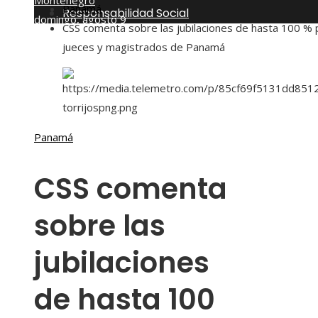
Montenegro
Panamá
Responsabilidad Social
domingo, agosto 9
CSS comenta sobre las jubilaciones de hasta 100 % 
jueces y magistrados de Panamá
Panamá
CSS comenta
sobre las
jubilaciones
de hasta 100