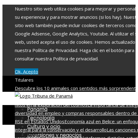
Nuestro sitio web utiliza cookies para mejorar y personali
su experiencia y para mostrar anuncios (si los hay). Nuest
sitio web también puede incluir cookies de terceros como
Google Adsense, Google Analytics, Youtube. Al utilizar el si
web, usted acepta el uso de cookies. Hemos actualizado
nuestra Política de Privacidad. Haga clic en el botón para
consultar nuestra Política de privacidad.
Ok, Acepto
Titulares
Descubre los 10 animales con sentidos más sorprendente
agudos del planeta
Las 15 misiones espaciales que marca
hitos en la exploración del cosmos
La importancia de integ
Panamá
diversidad en empleo y compras responsables dentro de 
Tecnología
RSE en Estados Unidos
Economía azul en Belice: un enfoq
Cultura y ocio
integral para la conservación y el desarrollo
Las canciones
Inicio
Inversiones y negocios