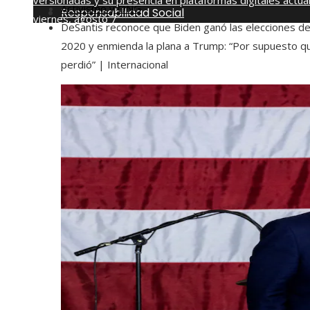
versionadas y su presencia en plataformas digitales actua
Activismo y ONG
Responsabilidad Social
viernes, agosto 7
DeSantis reconoce que Biden ganó las elecciones d
2020 y enmienda la plana a Trump: “Por supuesto q
perdió” | Internacional