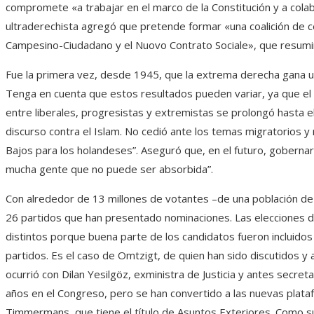
compromete «a trabajar en el marco de la Constitución y a colabo
ultraderechista agregó que pretende formar «una coalición de 
Campesino-Ciudadano y el Nuovo Contrato Sociale», que resumi
Fue la primera vez, desde 1945, que la extrema derecha gana un
Tenga en cuenta que estos resultados pueden variar, ya que el 
entre liberales, progresistas y extremistas se prolongó hasta e
discurso contra el Islam. No cedió ante los temas migratorios y 
Bajos para los holandeses”. Aseguró que, en el futuro, goberna
mucha gente que no puede ser absorbida”.
Con alrededor de 13 millones de votantes –de una población de 
26 partidos que han presentado nominaciones. Las elecciones d
distintos porque buena parte de los candidatos fueron incluidos
partidos. Es el caso de Omtzigt, de quien han sido discutidos y 
ocurrió con Dilan Yesilgöz, exministra de Justicia y antes secr
años en el Congreso, pero se han convertido a las nuevas plata
Timmermans, que tiene el título de Asuntos Exteriores. Como su