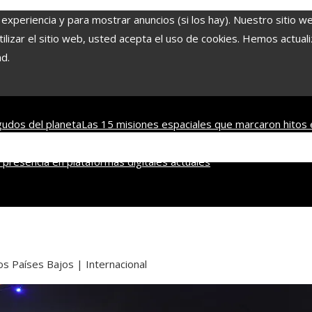
 experiencia y para mostrar anuncios (si los hay). Nuestro sitio w
lizar el sitio web, usted acepta el uso de cookies. Hemos actuali
ad.
udos del planeta
Las 15 misiones espaciales que marcaron hitos 
nsables dentro de la RSE en Estados Unidos
Economía azul en Beli
presencia en plataformas digitales actuales
los Países Bajos | Internacional