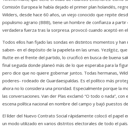
Comisión Europea le había dejado el primer plan holandés, regre
Wilders, desde hace 60 años, un viejo conocido que repite desde
populismo agrario (BBB), tiene un hombre de confianza a parti
verdadera fuerza tras la sorpresa. provocó cuando aceptó en e
Todos ellos han fijado las sondas en distintos momentos y han r
saben- en el depósito de la papeleta en las urnas. Yezilgöz, q
Rutte en el frente del partido, lo crucificó en busca de buena sa
final seguida donde planeó más de lo que esperaba para la figura
pero dice que no quiere gobernar juntos. Todas hermanas, Wild
poderes- rodeado de Guardaespaldas. Es el político más protegi
ahora no lo considera una prioridad. Especialmente porque la mo
las conversaciones. Van der Plas exclamó “O todo o nada”, con e
escena política nacional en nombre del campo y bajó puestos de
El líder del Nuevo Contrato Social rápidamente colocó el papel 
un modo utilizado en varios distritos electorales de todo el p