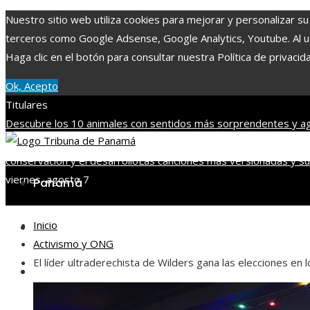
Nuestro sitio web utiliza cookies para mejorar y personalizar su
terceros como Google Adsense, Google Analytics, Youtube. Al uti
Haga clic en el botón para consultar nuestra Política de privacid
Ok, Acepto
Titulares
Descubre los 10 animales con sentidos más sorprendentes y ag
importancia de integrar diversidad en empleo y compras respo
conservación y el desarrollo
Las canciones más versionadas y su 
viernes, agosto 7
Panamá
Inicio
Tecnología
Activismo y ONG
El líder ultraderechista de Wilders gana las elecciones en 
Cultura y ocio