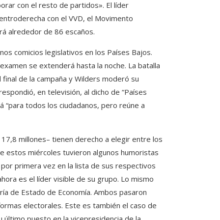
rar con el resto de partidos». El líder
centroderecha con el VVD, el Movimento
rá alrededor de 86 escaños.
os comicios legislativos en los Países Bajos.
examen se extenderá hasta la noche. La batalla
l final de la campaña y Wilders moderó su
respondió, en televisión, al dicho de “Países
rá “para todos los ciudadanos, pero reúne a
17,8 millones– tienen derecho a elegir entre los
e estos miércoles tuvieron algunos humoristas
 por primera vez en la lista de sus respectivos
ahora es el líder visible de su grupo. Lo mismo
etaría de Estado de Economía. Ambos pasaron
formas electorales. Este es también el caso de
 último puesto en la vicepresidencia de la