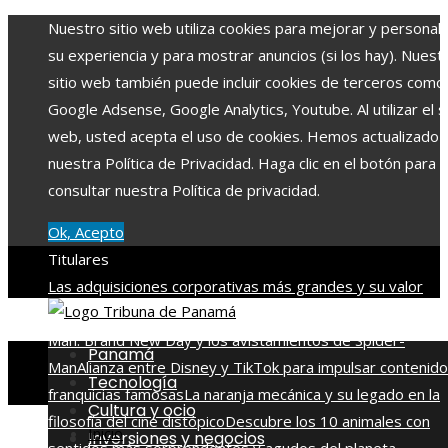
Nuestro sitio web utiliza cookies para mejorar y personali
su experiencia y para mostrar anuncios (si los hay). Nuest
sitio web también puede incluir cookies de terceros como
Google Adsense, Google Analytics, Youtube. Al utilizar el si
web, usted acepta el uso de cookies. Hemos actualizado
nuestra Política de Privacidad. Haga clic en el botón para
consultar nuestra Política de privacidad.
Ok, Acepto
Titulares
Las adquisiciones corporativas más grandes y su valor
récord
La conexión entre la escena post-créditos de Spide
Man: Brand New Day y los avistamientos de Spider-
Panamá
Man
Alianza entre Disney y TikTok para impulsar contenido
Tecnología
franquicias famosas
La naranja mecánica y su legado en la
Cultura y ocio
filosofía del cine distópico
Descubre los 10 animales con
Inicio
Inversiones y negocios