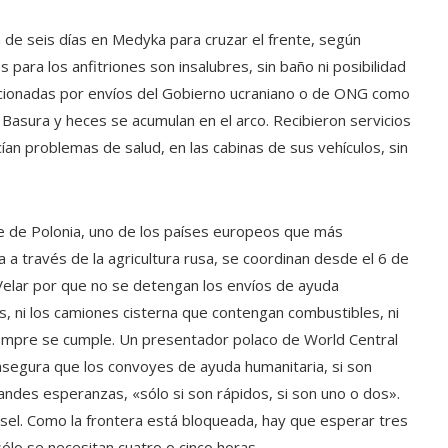
de seis días en Medyka para cruzar el frente, según
para los anfitriones son insalubres, sin baño ni posibilidad
orcionadas por envíos del Gobierno ucraniano o de ONG como
 Basura y heces se acumulan en el arco. Recibieron servicios
an problemas de salud, en las cabinas de sus vehículos, sin
te de Polonia, uno de los países europeos que más
 a través de la agricultura rusa, se coordinan desde el 6 de
Velar por que no se detengan los envíos de ayuda
os, ni los camiones cisterna que contengan combustibles, ni
 siempre se cumple. Un presentador polaco de World Central
asegura que los convoyes de ayuda humanitaria, si son
andes esperanzas, «sólo si son rápidos, si son uno o dos».
el. Como la frontera está bloqueada, hay que esperar tres
sólo se necesitan cuatro o cinco horas.