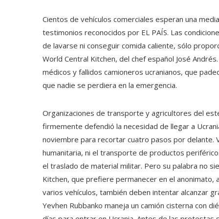
Cientos de vehículos comerciales esperan una media 
testimonios reconocidos por EL PAÍS. Las condiciones 
de lavarse ni conseguir comida caliente, sólo prop
World Central Kitchen, del chef español José Andrés.
médicos y fallidos camioneros ucranianos, que padecí
que nadie se perdiera en la emergencia.
Organizaciones de transporte y agricultores del es
firmemente defendió la necesidad de llegar a Ucrania
noviembre para recortar cuatro pasos por delante. 
humanitaria, ni el transporte de productos periféric
el traslado de material militar. Pero su palabra no
Kitchen, que prefiere permanecer en el anonimato, 
varios vehículos, también deben intentar alcanzar gr
Yevhen Rubbanko maneja un camión cisterna con diés
días para entrar en Ucrania. Antes de las protestas 