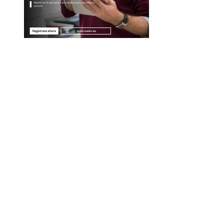
Entradas Recientes
Las 15 misiones espaciales que marcaron hitos en la
exploración del cosmos
La importancia de integrar diversidad en empleo y
compras responsables dentro de la RSE en Estados
Unidos
Economía azul en Belice: un enfoque integral para la
conservación y el desarrollo
Las canciones más versionadas y su presencia en
plataformas digitales actuales
Categorías