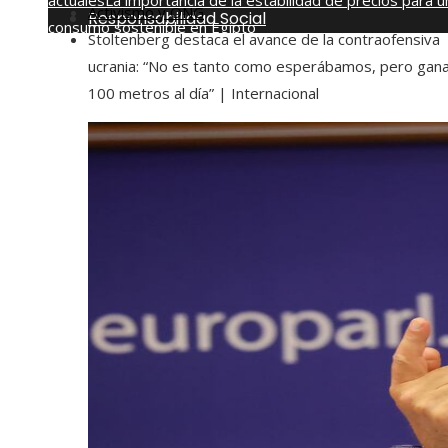
actuales
La importancia de la estabilidad de precios para u
Activismo y ONG
Responsabilidad Social
consumo sostenible en Egipto
Stoltenberg destaca el avance de la contraofensiva
jueves, agosto 6
ucrania: “No es tanto como esperábamos, pero gan
100 metros al día” | Internacional