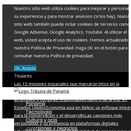
Nuestro sitio web utiliza cookies para mejorar y personali
su experiencia y para mostrar anuncios (si los hay). Nuest
sitio web también puede incluir cookies de terceros como
Google Adsense, Google Analytics, Youtube. Al utilizar el si
web, usted acepta el uso de cookies. Hemos actualizado
nuestra Política de Privacidad. Haga clic en el botón para
consultar nuestra Política de privacidad.
Ok, Acepto
Titulares
Las 15 misiones espaciales que marcaron hitos en la
exploración del cosmos
La importancia de integrar diversi
en empleo y compras responsables dentro de la RSE en
Panamá
Estados Unidos
Economía azul en Belice: un enfoque integr
Tecnología
para la conservación y el desarrollo
Las canciones más
Cultura y ocio
versionadas y su presencia en plataformas digitales
Inicio
Inversiones y negocios