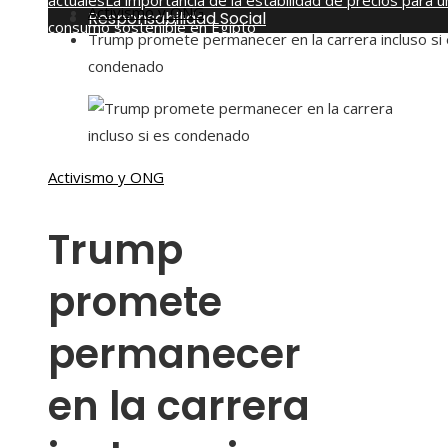
actuales
La importancia de la estabilidad de precios para u
Activismo y ONG
Responsabilidad Social
consumo sostenible en Egipto
Trump promete permanecer en la carrera incluso si
miércoles, agosto 5
condenado
Activismo y ONG
Trump
promete
permanecer
en la carrera