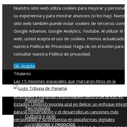
Nuestro sitio web utiliza cookies para mejorar y personali
su experiencia y para mostrar anuncios (si los hay). Nuest
sitio web también puede incluir cookies de terceros como
Google Adsense, Google Analytics, Youtube. Al utilizar el si
web, usted acepta el uso de cookies. Hemos actualizado
nuestra Política de Privacidad. Haga clic en el botón para
consultar nuestra Política de privacidad.
Ok, Acepto
Titulares
Las 15 misiones espaciales que marcaron hitos en la
exploración del cosmos
La importancia de integrar diversi
en empleo y compras responsables dentro de la RSE en
Panamá
Estados Unidos
Economía azul en Belice: un enfoque integr
Tecnología
para la conservación y el desarrollo
Las canciones más
Cultura y ocio
versionadas y su presencia en plataformas digitales
Inicio
Inversiones y negocios